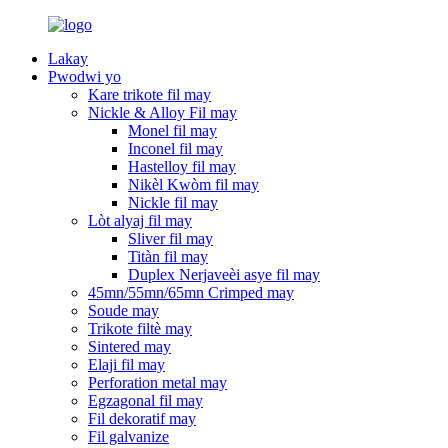
Lakay
Pwodwi yo
Kare trikote fil may
Nickle & Alloy Fil may
Monel fil may
Inconel fil may
Hastelloy fil may
Nikèl Kwòm fil may
Nickle fil may
Lòt alyaj fil may
Sliver fil may
Titàn fil may
Duplex Nerjaveèi asye fil may
45mn/55mn/65mn Crimped may
Soude may
Trikote filtè may
Sintered may
Elaji fil may
Perforation metal may
Egzagonal fil may
Fil dekoratif may
Fil galvanize