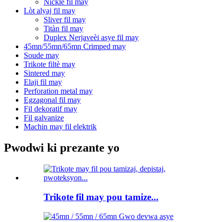
Nickle fil may
Lòt alyaj fil may
Sliver fil may
Titàn fil may
Duplex Nerjaveèi asye fil may
45mn/55mn/65mn Crimped may
Soude may
Trikote filtè may
Sintered may
Elaji fil may
Perforation metal may
Egzagonal fil may
Fil dekoratif may
Fil galvanize
Machin may fil elektrik
Pwodwi ki prezante yo
Trikote fil may pou tamize...