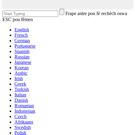
Frape antre pou fè rechèch oswa
ESC pou fèmen
English
French
German
Portuguese
Spanish
Russian
Japanese
Korean
Arabic
Irish
Greek
Turkish
Italian
Danish
Romanian
Indonesian
Czech
Afrikaans
Swedish
Polish