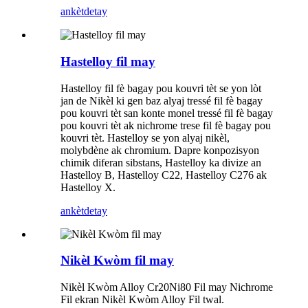
ankèt
detay
Hastelloy fil may
Hastelloy fil fè bagay pou kouvri tèt se yon lòt
jan de Nikèl ki gen baz alyaj tressé fil fè bagay
pou kouvri tèt san konte monel tressé fil fè bagay
pou kouvri tèt ak nichrome trese fil fè bagay pou
kouvri tèt. Hastelloy se yon alyaj nikèl,
molybdène ak chromium. Dapre konpozisyon
chimik diferan sibstans, Hastelloy ka divize an
Hastelloy B, Hastelloy C22, Hastelloy C276 ak
Hastelloy X.
ankèt
detay
Nikèl Kwòm fil may
Nikèl Kwòm Alloy Cr20Ni80 Fil may Nichrome
Fil ekran Nikèl Kwòm Alloy Fil twal.