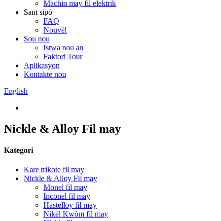
Machin may fil elektrik
Sant sipò
FAQ
Nouvèl
Sou nou
Istwa nou an
Faktori Tour
Aplikasyon
Kontakte nou
English
Nickle & Alloy Fil may
Kategori
Kare trikote fil may
Nickle & Alloy Fil may
Monel fil may
Inconel fil may
Hastelloy fil may
Nikèl Kwòm fil may