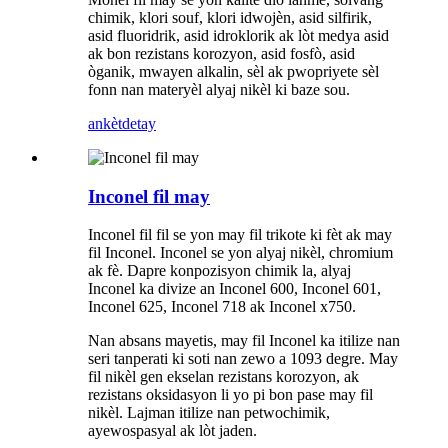
chimik, klori souf, klori idwojèn, asid silfirik,
asid fluoridrik, asid idroklorik ak lòt medya asid
ak bon rezistans korozyon, asid fosfò, asid
òganik, mwayen alkalin, sèl ak pwopriyete sèl
fonn nan materyèl alyaj nikèl ki baze sou.
ankèt
detay
Inconel fil may
Inconel fil fil se yon may fil trikote ki fèt ak may
fil Inconel. Inconel se yon alyaj nikèl, chromium
ak fè. Dapre konpozisyon chimik la, alyaj
Inconel ka divize an Inconel 600, Inconel 601,
Inconel 625, Inconel 718 ak Inconel x750.
Nan absans mayetis, may fil Inconel ka itilize nan
seri tanperati ki soti nan zewo a 1093 degre. May
fil nikèl gen ekselan rezistans korozyon, ak
rezistans oksidasyon li yo pi bon pase may fil
nikèl. Lajman itilize nan petwochimik,
ayewospasyal ak lòt jaden.