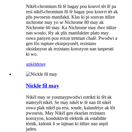
Nikèl-chromium fil fè bagay pou kouvri tèt fè pa
resi nikèl-chromium fil fè bagay pou kouvri tèt ak
plis pwosesis manifakti. Klas ki pi souvan itilize
nichrome may yo se Nichrome 80 may ak
Nichrome 60 may. Ka Nichrome may dwe itilize
nan woulo, fèy ak plis manifaktire plato may
oswa panyen pou rezon tretman chalè. Pwodwi a
gen fòs rupture eksepsyonèl, rezistans
oksidasyon ak rezistans korozyon nan tanperati
ki wo.
ankèt
detay
Nickle fil may
Nikèl may se yon
may
pwodwi estrikti ki fèt ak
materyèl nikèl. Se may nikèl te fè nan fil nikèl
oswa plak nikèl pa resi, soude, kalandriye ak lòt
pwosesis. May Nikèl gen ekselan rezistans
korozyon, konduktiviti elektrik ak estabilite
tèmik, kidonk li se lajman ki itilize nan anpil
jaden.