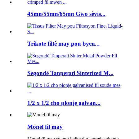
45mn/55mn/65mn Gwo sèvis...
Trikote filtè may pou byen...
Segondè Tanperati Sinterized M...
1/2 x 1/2 cho plonje galvan...
Monel fil may
Monel fil may se yon kalite dlo lanmè, solvang