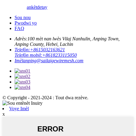
ankèt
detay
Sou nou
Pwodwi yo
FAQ
Adrès:
100 mèt nan lwès Vilaj Nanhulin, Anping Town,
Anping County, Hebei, Lachin
Telefòn:
+8615032163621
Telefòn mobil:
+8618233115050
Imèl
anping@sailaigewiremesh.com
© Copyright - 2021-2024 : Tout dwa rezève.
Voye Imèl
x